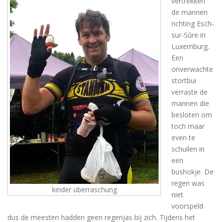
vertrekken
de mannen
richting Esch-
sur-Sûre in
Luxemburg.
Een
onverwachte
stortbui
verraste de
mannen die
besloten om
toch maar
even te
schuilen in
een
bushokje. De
regen was
kinder überraschung
niet
voorspeld
dus de meesten hadden geen regenjas bij zich. Tijdens het