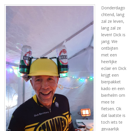
Donderdago
chtend, lang
zal ze leven,
lang zal ze
leven! Dick is
jarig. We
ontbijten
met een
heerlijke
eclair en Dick
krijgt een
bierpakket
kado en een
bierhelm om
mee te
fietsen. Ok
dat laatste is
toch iets te
gevaarlijk