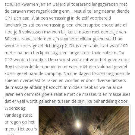
schuilen kwamen Jan en Gerard al toeterend langsgereden met
de caravan met regenkleding erin….Niet al te lang daarna diende
CP1 zich aan. Wat een verrassing! in de zelf voorbereid
lunchzakjes zat een verrassing, een kindersuprise chocolade ei!
Hoe je 8 volwassen mannen blij kunt maken met een eitje van
50 cent. Nadat iedereen zijn suprise in elkaar geknutseld had
werd er koers gezet richting cp2. Dit is een taaie start want 100
meter na het checkpoint ligt een lange steile taaie rotklim. Op
CP2 werden broodjes Unox worst verkocht voor het goede doel.
Roy trakteerde de mannen en er werd met een voldaan gevoel
koers gezet naar de camping. Na drie dagen fietsen beginnen de
spieren overbelast te raken en worden er door diverse fietsers
de massage afdeling bezocht. Inmiddels hebben we na al die
jaren een dermate goeie relatie met de masseurs en masseuses
dat er veel wordt gelachen tussen de pijnlijke behandeling door.
Woensdag,
vandaag staat
er regen op het
menu. Het zou ‘s