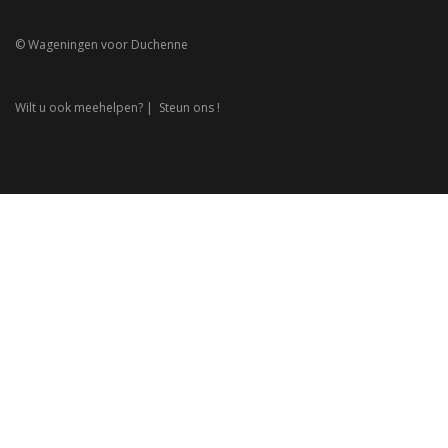
© Wageningen voor Duchenne
Wilt u ook meehelpen? |
Steun ons !