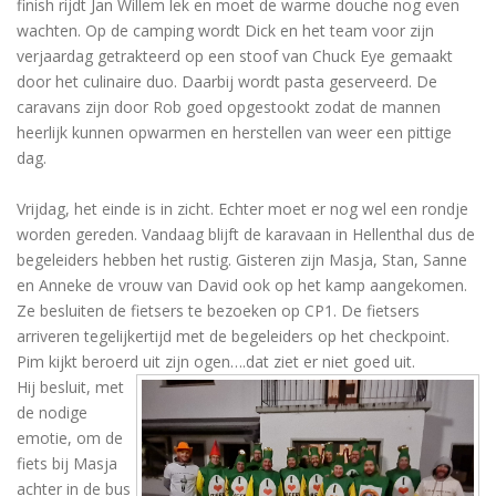
finish rijdt Jan Willem lek en moet de warme douche nog even
wachten. Op de camping wordt Dick en het team voor zijn
verjaardag getrakteerd op een stoof van Chuck Eye gemaakt
door het culinaire duo. Daarbij wordt pasta geserveerd. De
caravans zijn door Rob goed opgestookt zodat de mannen
heerlijk kunnen opwarmen en herstellen van weer een pittige
dag.
Vrijdag, het einde is in zicht. Echter moet er nog wel een rondje
worden gereden. Vandaag blijft de karavaan in Hellenthal dus de
begeleiders hebben het rustig. Gisteren zijn Masja, Stan, Sanne
en Anneke de vrouw van David ook op het kamp aangekomen.
Ze besluiten de fietsers te bezoeken op CP1. De fietsers
arriveren tegelijkertijd met de begeleiders op het checkpoint.
Pim kijkt beroerd uit zijn ogen….dat ziet er niet goed uit.
Hij besluit, met
de nodige
emotie, om de
fiets bij Masja
achter in de bus