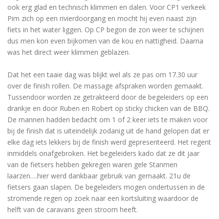
ook erg glad en technisch klimmen en dalen. Voor CP1 verkeek
Pim zich op een rivierdoorgang en mocht hij even naast zijn
fiets in het water liggen. Op CP begon de zon weer te schijnen
dus men kon even bijkomen van de kou en nattigheid. Daarna
was het direct weer klimmen geblazen.
Dat het een taaie dag was blijkt wel als ze pas om 17.30 uur
over de finish rollen. De massage afspraken worden gemaakt.
Tussendoor worden ze getrakteerd door de begeleiders op een
drankje en door Ruben en Robert op sticky chicken van de BBQ.
De mannen hadden bedacht om 1 of 2 keer iets te maken voor
bij de finish dat is uiteindelijk zodanig uit de hand gelopen dat er
elke dag iets lekkers bij de finish werd gepresenteerd. Het regent
inmiddels onafgebroken. Het begeleiders kado dat ze dit jaar
van de fietsers hebben gekregen waren gele Stanmen
laarzen….hier werd dankbaar gebruik van gemaakt. 21u de
fietsers gaan slapen. De begeleiders mogen ondertussen in de
stromende regen op zoek naar een kortsluiting waardoor de
helft van de caravans geen stroom heeft.