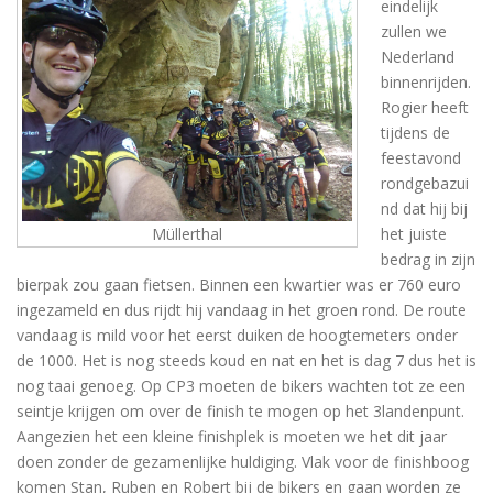
eindelijk
zullen we
Nederland
binnenrijden.
Rogier heeft
tijdens de
feestavond
rondgebazui
nd dat hij bij
Müllerthal
het juiste
bedrag in zijn
bierpak zou gaan fietsen. Binnen een kwartier was er 760 euro
ingezameld en dus rijdt hij vandaag in het groen rond. De route
vandaag is mild voor het eerst duiken de hoogtemeters onder
de 1000. Het is nog steeds koud en nat en het is dag 7 dus het is
nog taai genoeg. Op CP3 moeten de bikers wachten tot ze een
seintje krijgen om over de finish te mogen op het 3landenpunt.
Aangezien het een kleine finishplek is moeten we het dit jaar
doen zonder de gezamenlijke huldiging. Vlak voor de finishboog
komen Stan, Ruben en Robert bij de bikers en gaan worden ze