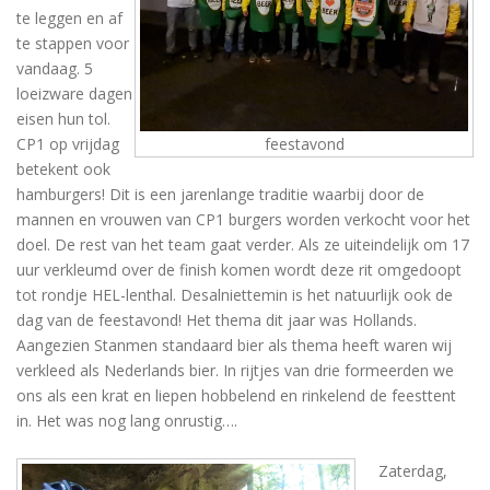
te leggen en af
te stappen voor
vandaag. 5
loeizware dagen
eisen hun tol.
feestavond
CP1 op vrijdag
betekent ook
hamburgers! Dit is een jarenlange traditie waarbij door de
mannen en vrouwen van CP1 burgers worden verkocht voor het
doel. De rest van het team gaat verder. Als ze uiteindelijk om 17
uur verkleumd over de finish komen wordt deze rit omgedoopt
tot rondje HEL-lenthal. Desalniettemin is het natuurlijk ook de
dag van de feestavond! Het thema dit jaar was Hollands.
Aangezien Stanmen standaard bier als thema heeft waren wij
verkleed als Nederlands bier. In rijtjes van drie formeerden we
ons als een krat en liepen hobbelend en rinkelend de feesttent
in. Het was nog lang onrustig….
Zaterdag,