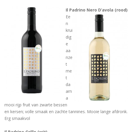
Il Padrino Nero D’avola (rood)
Ee
n
krui
dig
e
aa
nze
t
me
t
da
arn
a
mooi rijp fruit van zwarte bessen
en kersen; volle smaak en zachte tannines. Mooie lange afdronk.
Erg smaakvol
Il Padrino Grillo (wit)