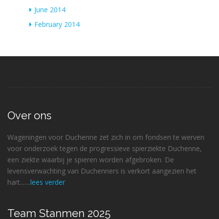
June 2014
February 2014
Over ons
Wageningen voor Duchenne zet zich in om fondsen te werven
voor onderzoek tegen de progressieve spierziekte Duchenne,
een ziekte waarbij je spieren worden afgebroken. De
levensverwachting van Duchenners is verkort aangezien het
hart.......
lees verder
Team Stanmen 2025