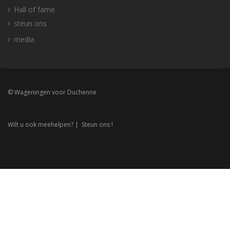
Hall of fame
steun ons
media
© Wageningen voor Duchenne
Wilt u ook meehelpen? |
Steun ons !